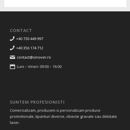
CONTACT
+40 730 449 997
+40 356 174 712
contact@sinover.ro
Luni – Vineri: 09:00 – 16:00
SUNTEM PROFESIONISTI
Comercializam, producem si personalizam produse
promotionale, tiparituri diverse, obiecte gravate sau debitate
laser.