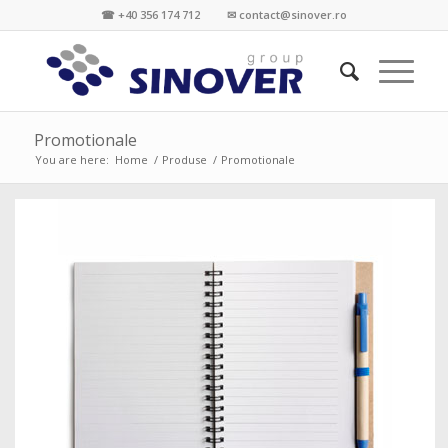
☎ +40 356 174 712 ✉ contact@sinover.ro
Promotionale
You are here:
Home
/
Produse
/
Promotionale