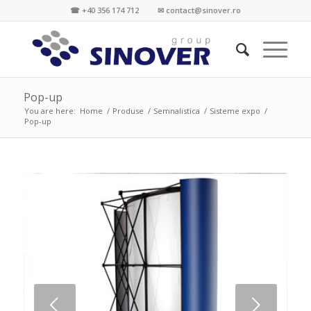
☎ +40 356 174 712 ✉ contact@sinover.ro
Pop-up
You are here:
Home
/
Produse
/
Semnalistica
/
Sisteme expo
/
Pop-up
Next