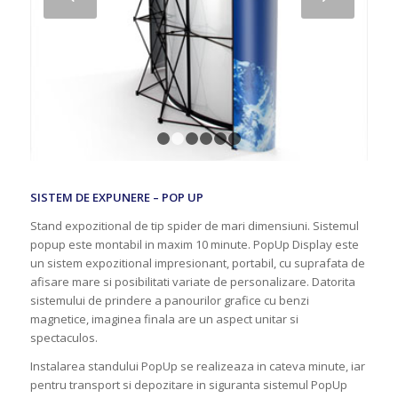
1
2
3
4
5
6
SISTEM DE EXPUNERE –
POP UP
Stand expozitional de tip spider de mari dimensiuni. Sistemul
popup este montabil in maxim 10 minute. PopUp Display este
un sistem expozitional impresionant, portabil, cu suprafata de
afisare mare si posibilitati variate de personalizare. Datorita
sistemului de prindere a panourilor grafice cu benzi
magnetice, imaginea finala are un aspect unitar si
spectaculos.
Instalarea standului PopUp se realizeaza in cateva minute, iar
pentru transport si depozitare in siguranta sistemul PopUp