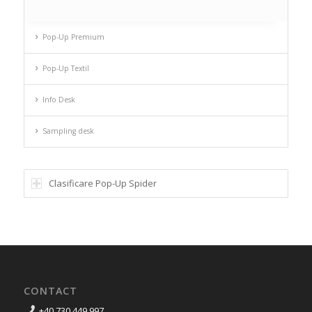
Pop-Up Premium
Pop-Up Textil
Info Desk
Sampling desk
Clasificare Pop-Up Spider
CONTACT
+40 730 449 997