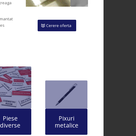
ntreaga
amantat
les
Cerere oferta
Pixuri
Piese
metalice
diverse