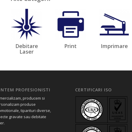
Debitare
Print
Imprimare
Laser
UNTEM PROFESIONISTI
CERTIFICARI ISO
mercializam, producem si
rsonalizam produse
motionale, tiparituri diverse,
iecte gravate sau debitate
er.