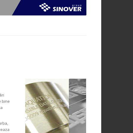
din
e bine
ra
urba,
izeaza