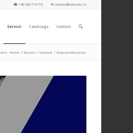
☎ +40 356 174 712 ✉ contact@sinover.ro
Servicii
Cataloage
Contact
here:
Home
/
Servicii
/
Gravura
/
Gravura Mecanica