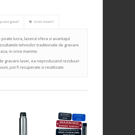
 poate grava?
Unde livram?
e poate lucra, laserul ofera si avantajul
ezultatele tehnicilor traditionale de gravare.
asa, in orice marime.
i de gravare laser, ea neproducand reziduuri
uni, pot fi recuperate si reutilizate.