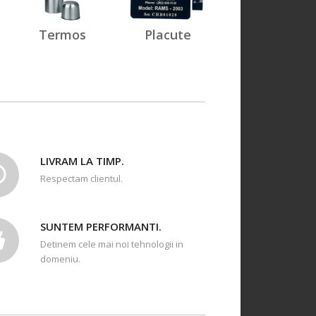
Termos
Placute
LIVRAM LA TIMP.
Respectam clientul.
SUNTEM PERFORMANTI.
Detinem cele mai noi tehnologii in
domeniu.