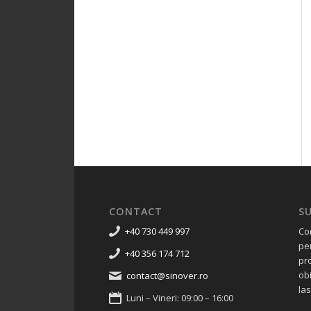
CONTACT
S
+40 730 449 997
Co
pe
+40 356 174 712
pro
ob
contact@sinover.ro
las
Luni – Vineri: 09:00 – 16:00