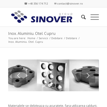
☎ +40 356 174 712 ✉ contact@sinover.ro
Inox. Aluminiu. Otel. Cupru
You are here:
Home
/
Servicii
/
Debitare
/
Debitare
/
Inox. Aluminiu. Otel. Cupru
Next
1
2
3
Materialele se debiteaza cu acuratete, fara utilizarea caldurii,