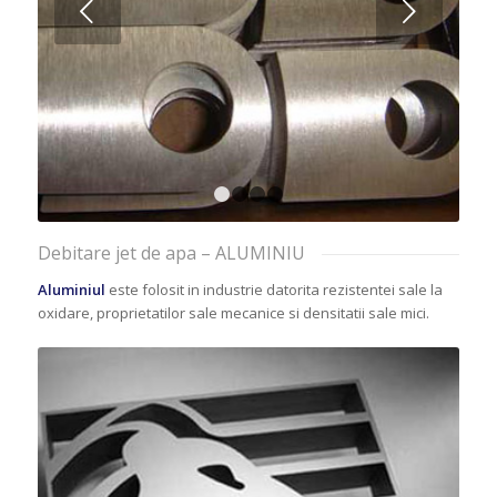
Next
1
2
3
4
Debitare jet de apa – ALUMINIU
Aluminiul
este folosit in industrie datorita rezistentei sale la
oxidare, proprietatilor sale mecanice si densitatii sale mici.