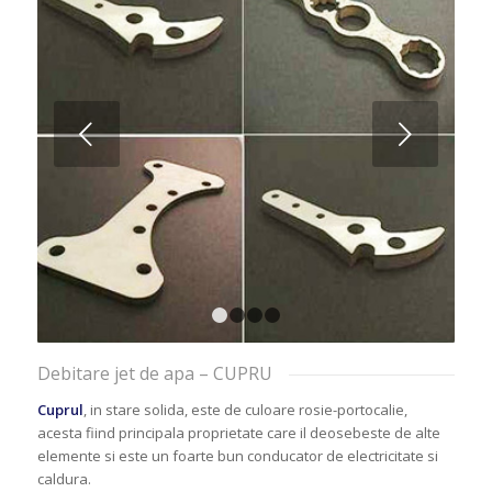
Next
1
2
3
4
Debitare jet de apa – CUPRU
Cuprul
, in stare solida, este de culoare rosie-portocalie,
acesta fiind principala proprietate care il deosebeste de alte
elemente si este un foarte bun conducator de electricitate si
caldura.