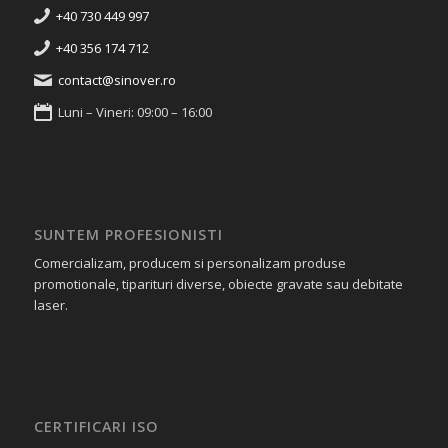
+40 730 449 997
+40 356 174 712
contact@sinover.ro
Luni – Vineri: 09:00 – 16:00
SUNTEM PROFESIONISTI
Comercializam, producem si personalizam produse
promotionale, tiparituri diverse, obiecte gravate sau debitate
laser.
CERTIFICARI ISO