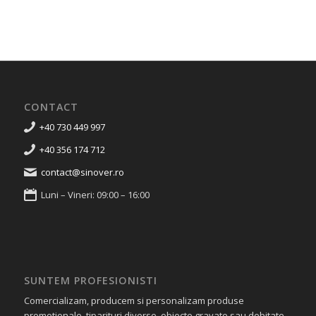
CONTACT
+40 730 449 997
+40 356 174 712
contact@sinover.ro
Luni – Vineri: 09:00 – 16:00
SUNTEM PROFESIONISTI
Comercializam, producem si personalizam produse
promotionale, tiparituri diverse, obiecte gravate sau debitate