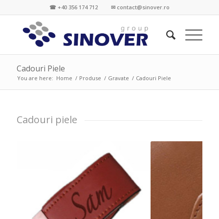
☎ +40 356 174 712 ✉ contact@sinover.ro
Cadouri Piele
You are here:
Home
/
Produse
/
Gravate
/
Cadouri Piele
Cadouri piele