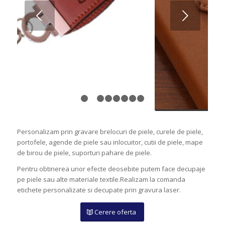
Next
1
2
3
4
5
6
7
8
Personalizam prin gravare brelocuri de piele, curele de piele,
portofele, agende de piele sau inlocuitor, cutii de piele, mape
de birou de piele, suporturi pahare de piele.
Pentru obtinerea unor efecte deosebite putem face decupaje
pe piele sau alte materiale textile.Realizam la comanda
etichete personalizate si decupate prin gravura laser.
Cerere oferta