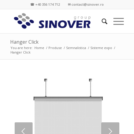
☎ +40 356 174 712 ✉ contact@sinover.ro
Hanger Click
You are here:
Home
/
Produse
/
Semnalistica
/
Sisteme expo
/
Hanger Click
Next