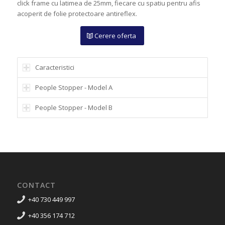
click frame cu latimea de 25mm, fiecare cu spatiu pentru afis
acoperit de folie protectoare antireflex.
Cerere oferta
Caracteristici
People Stopper - Model A
People Stopper - Model B
CONTACT
+40 730 449 997
+40 356 174 712