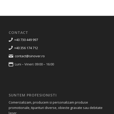
CONTACT
+40 730 449 997
+40 356 174 712
contact@sinover.ro
Luni – Vineri: 09:00 – 16:00
SUNTEM PROFESIONISTI
Comercializam, producem si personalizam produse
promotionale, tiparituri diverse, obiecte gravate sau debitate
laser.