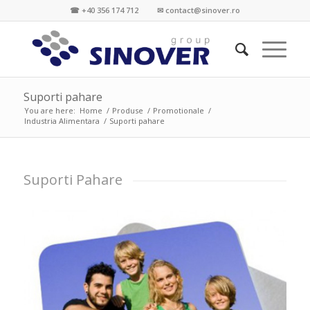
☎ +40 356 174 712 ✉ contact@sinover.ro
Suporti pahare
You are here:
Home
/
Produse
/
Promotionale
/
Industria Alimentara
/
Suporti pahare
Suporti Pahare