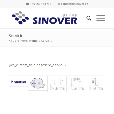
☎ +40 356 174 712 ✉ contact@sinover.ro
Serviciu
You are here:
Home
/
Serviciu
{wp_custom_field:descriere_serviciu}