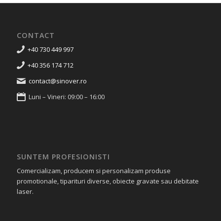
CONTACT
+40 730 449 997
+40 356 174 712
contact@sinover.ro
Luni – Vineri: 09:00 – 16:00
SUNTEM PROFESIONISTI
Comercializam, producem si personalizam produse
promotionale, tiparituri diverse, obiecte gravate sau debitate
laser.