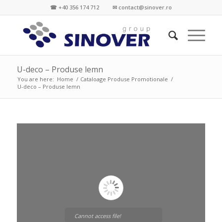
☎ +40 356 174 712 ✉ contact@sinover.ro
U-deco – Produse lemn
You are here:
Home
/
Cataloage Produse Promotionale
/
U-deco – Produse lemn
Cannot access file!