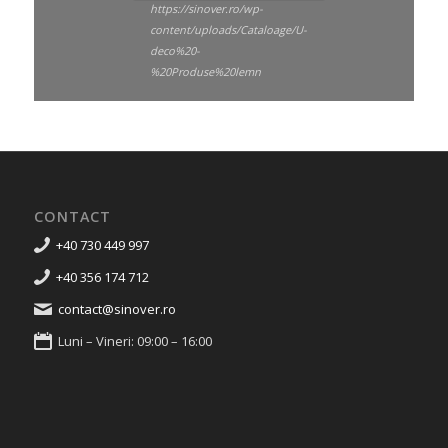
https://sinover.ro/wp-
content/uploads/Cataloage/U-
deco%20-
%20Produse%20lemn
CONTACT
+40 730 449 997
+40 356 174 712
contact@sinover.ro
Luni – Vineri: 09:00 – 16:00