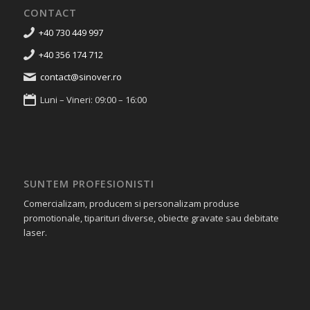
CONTACT
+40 730 449 997
+40 356 174 712
contact@sinover.ro
Luni – Vineri: 09:00 – 16:00
SUNTEM PROFESIONISTI
Comercializam, producem si personalizam produse
promotionale, tiparituri diverse, obiecte gravate sau debitate
laser.