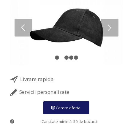
Next
1
2
3
4
5
Livrare rapida
Servicii personalizate
Cerere oferta
Cantitate minimă: 50 de bucactii