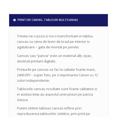
PRINTURI CANVAS, TABLOURI MULTICANVAS
Trimite-ne o poza si noi o transformam in tablou
canvas cu rama de lemn de brad pe interior si
agatatoare – gata de montat pe perete.
Canvas sau “panza” este un material alb, opac,
destinat printarii digitale.
Printurile pe canvas se fac la calitate foarte mare,
2400 DPI – super foto, pe o imprimanta Canon cu 12
culori independente.
Tablourile canvas rezultate sunt foarte calitative si
in acelasi timp au aspectul unei picturi pe panza
clasica.
Putem obtine tablouri canvas ieftine prin
reproducerea tablourilor celebre, prin print pe